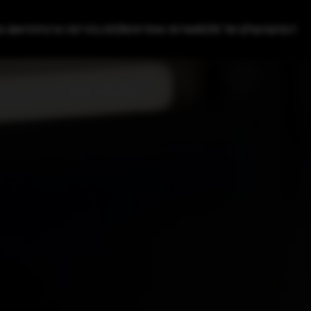
דגמים
העולם של AION
שירות ואחריות
AION בפריסה ארצית
תיאום נ